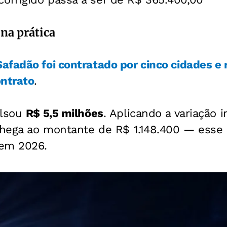
na prática
afadão foi contratado por cinco cidades e 
ontrato
.
olsou
R$ 5,5 milhões
. Aplicando a variação i
chega ao montante de R$ 1.148.400 — esse s
 em 2026.