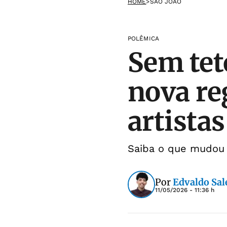
HOME
>
SÃO JOÃO
POLÊMICA
Sem tet
nova re
artistas
Saiba o que mudou 
Por
Edvaldo Sal
11/05/2026 - 11:36 h