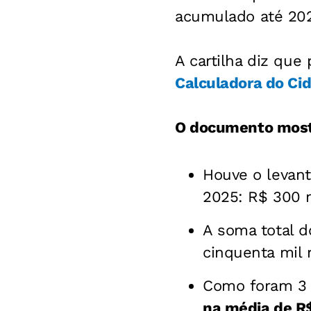
acumulado até 20
A cartilha diz que
Calculadora do Ci
O documento most
Houve o levant
2025: R$ 300 m
A soma total d
cinquenta mil r
Como foram 3 c
na média de R$