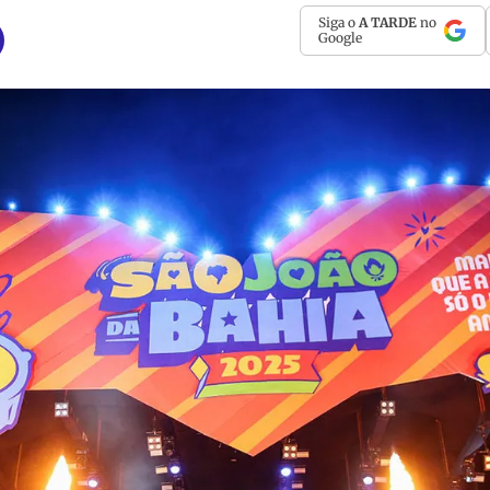
Siga o
A TARDE
no
Google