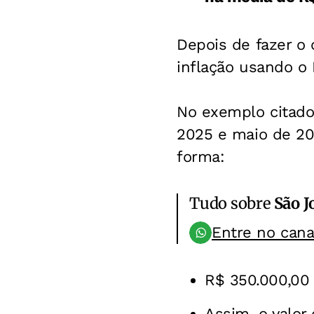
Depois de fazer o 
inflação usando o 
No exemplo citado
2025 e maio de 202
forma:
Tudo sobre
São J
Entre no can
R$ 350.000,00 
Assim, o valor