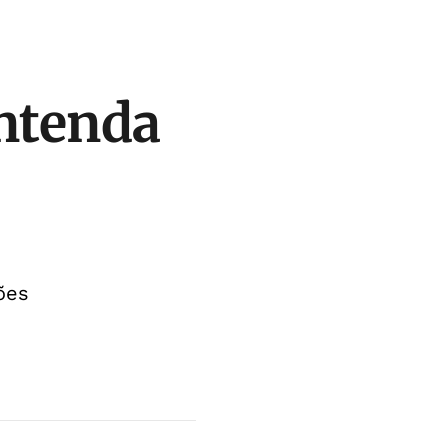
entenda
ões