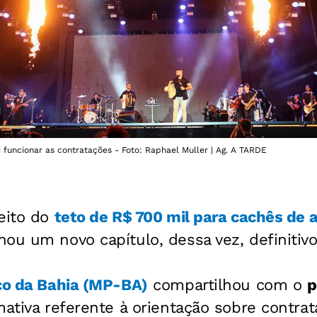
funcionar as contratações - Foto: Raphael Muller | Ag. A TARDE
peito do
teto de R$ 700 mil para cachês de a
ou um novo capítulo, dessa vez, definitivo
ico da Bahia (MP-BA)
compartilhou com o
p
mativa referente à orientação sobre contrat