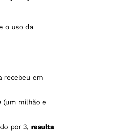
e o uso da
ta recebeu em
0 (um milhão e
ido por 3,
resulta