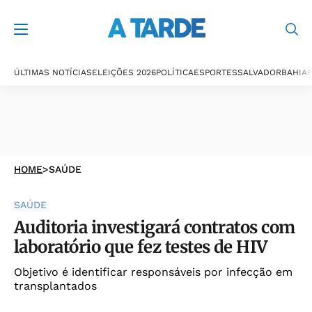
ÚLTIMAS NOTÍCIAS
ELEIÇÕES 2026
POLÍTICA
ESPORTES
SALVADOR
BAHIA
P
HOME
>
SAÚDE
SAÚDE
Auditoria investigará contratos com
laboratório que fez testes de HIV
Objetivo é identificar responsáveis por infecção em
transplantados