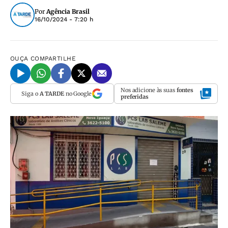
Por
Agência Brasil
16/10/2024 - 7:20 h
OUÇA
COMPARTILHE
Nos adicione às suas
fontes
Siga o
A TARDE
no Google
preferidas