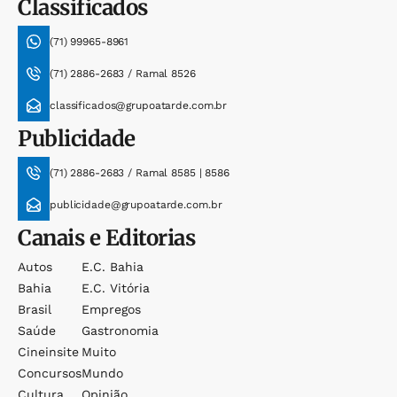
Classificados
(71) 99965-8961
(71) 2886-2683 / Ramal 8526
classificados@grupoatarde.com.br
Publicidade
(71) 2886-2683 / Ramal 8585 | 8586
publicidade@grupoatarde.com.br
Canais e Editorias
Autos
E.c. Bahia
Bahia
E.c. Vitória
Brasil
Empregos
Saúde
Gastronomia
Cineinsite
Muito
Concursos
Mundo
Cultura
Opinião