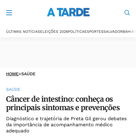
ÚLTIMAS NOTÍCIAS
ELEIÇÕES 2026
POLÍTICA
ESPORTES
SALVADOR
BAHIA
P
HOME
>
SAÚDE
SAÚDE
Câncer de intestino: conheça os
principais sintomas e prevenções
Diagnóstico e trajetória de Preta Gil gerou debates
da importância de acompanhamento médico
adequado