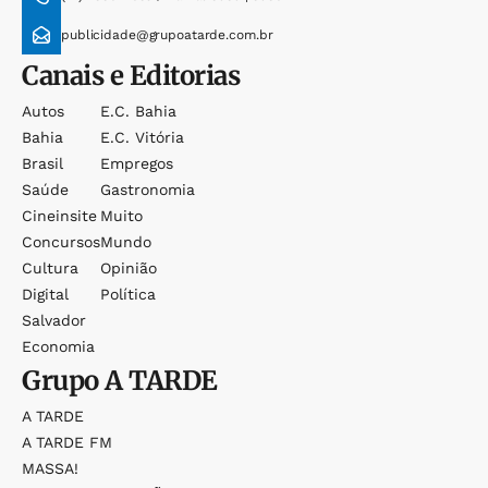
publicidade@grupoatarde.com.br
Canais e Editorias
Autos
E.c. Bahia
Bahia
E.c. Vitória
Brasil
Empregos
Saúde
Gastronomia
Cineinsite
Muito
Concursos
Mundo
Cultura
Opinião
Digital
Política
Salvador
Economia
Grupo
A TARDE
A TARDE
A TARDE FM
MASSA!