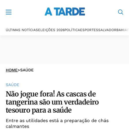
ÚLTIMAS NOTÍCIAS
ELEIÇÕES 2026
POLÍTICA
ESPORTES
SALVADOR
BAHIA
P
HOME
>
SAÚDE
SAÚDE
Não jogue fora! As cascas de
tangerina são um verdadeiro
tesouro para a saúde
Entre as utilidades está a preparação de chás
calmantes