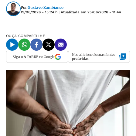
Por
Gustavo Zambianco
19/06/2026 - 15:24 h
| Atualizada em
25/06/2026 - 11:44
OUÇA
COMPARTILHE
Nos adicione às suas
fontes
Siga o
A TARDE
no Google
preferidas