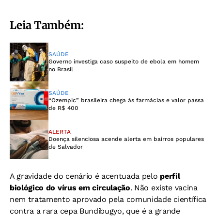
Leia Também:
SAÚDE
Governo investiga caso suspeito de ebola em homem
no Brasil
SAÚDE
“Ozempic” brasileira chega às farmácias e valor passa
de R$ 400
ALERTA
Doença silenciosa acende alerta em bairros populares
de Salvador
A gravidade do cenário é acentuada pelo
perfil
biológico do vírus em circulação
. Não existe vacina
nem tratamento aprovado pela comunidade científica
contra a rara cepa Bundibugyo, que é a grande