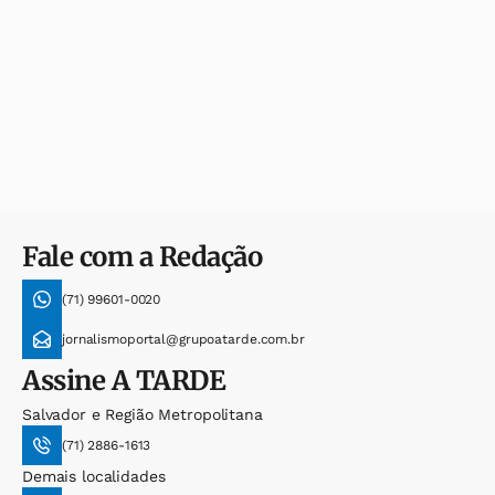
Fale com a Redação
(71) 99601-0020
jornalismoportal@grupoatarde.com.br
Assine
A TARDE
Salvador e Região Metropolitana
(71) 2886-1613
Demais localidades