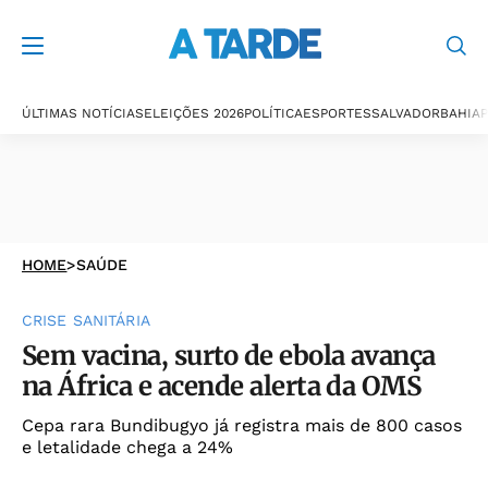
ÚLTIMAS NOTÍCIAS
ELEIÇÕES 2026
POLÍTICA
ESPORTES
SALVADOR
BAHIA
P
HOME
>
SAÚDE
CRISE SANITÁRIA
Sem vacina, surto de ebola avança
na África e acende alerta da OMS
Cepa rara Bundibugyo já registra mais de 800 casos
e letalidade chega a 24%