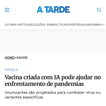
ÚLTIMAS NOTÍCIAS
ELEIÇÕES 2026
POLÍTICA
ESPORTES
SALVADOR
BAHIA
P
HOME
>
SAÚDE
AVANÇO
Vacina criada com IA pode ajudar no
enfrentamento de pandemias
Imunizantes são projetados para combater vírus ou
variantes específicas