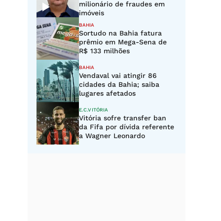
milionário de fraudes em
imóveis
BAHIA
Sortudo na Bahia fatura
prêmio em Mega-Sena de
R$ 133 milhões
BAHIA
Vendaval vai atingir 86
cidades da Bahia; saiba
lugares afetados
E.C.VITÓRIA
Vitória sofre transfer ban
da Fifa por dívida referente
a Wagner Leonardo