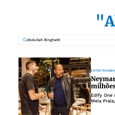
"A
ENTRETENIME
Neymar 
milhões
Edify One 
Meia Praia