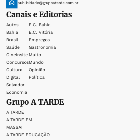
publicidade@grupoatarde.com.br
Canais e Editorias
Autos
E.c. Bahia
Bahia
E.c. Vitória
Brasil
Empregos
Saúde
Gastronomia
Cineinsite
Muito
Concursos
Mundo
Cultura
Opinião
Digital
Política
Salvador
Economia
Grupo
A TARDE
A TARDE
A TARDE FM
MASSA!
A TARDE EDUCAÇÃO