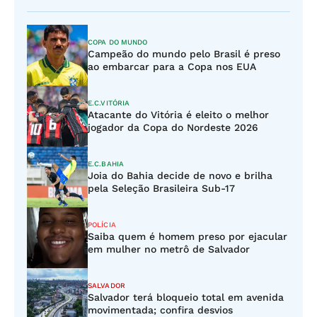
COPA DO MUNDO
Campeão do mundo pelo Brasil é preso
ao embarcar para a Copa nos EUA
E.C.VITÓRIA
Atacante do Vitória é eleito o melhor
jogador da Copa do Nordeste 2026
E.C.BAHIA
Joia do Bahia decide de novo e brilha
pela Seleção Brasileira Sub-17
POLÍCIA
Saiba quem é homem preso por ejacular
em mulher no metrô de Salvador
SALVADOR
Salvador terá bloqueio total em avenida
movimentada; confira desvios