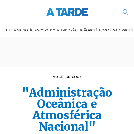
Últimas notícias
ÚLTIMAS NOTÍCIAS
COPA DO MUNDO
SÃO JOÃO
POLÍTICA
SALVADOR
POLÍC
VOCÊ BUSCOU:
"Administração
Oceânica e
Atmosférica
Nacional"