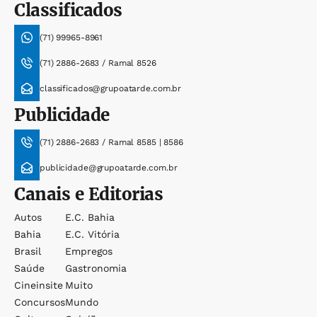
Classificados
(71) 99965-8961
(71) 2886-2683 / Ramal 8526
classificados@grupoatarde.com.br
Publicidade
(71) 2886-2683 / Ramal 8585 | 8586
publicidade@grupoatarde.com.br
Canais e Editorias
Autos
E.c. Bahia
Bahia
E.c. Vitória
Brasil
Empregos
Saúde
Gastronomia
Cineinsite
Muito
Concursos
Mundo