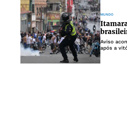
MUNDO
Itamara
brasile
Aviso aco
após a vit