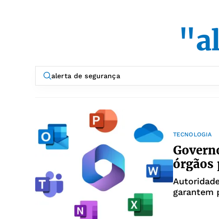
"a
TECNOLOGIA
Governo
órgãos 
Autoridad
garantem 
sensíveis 