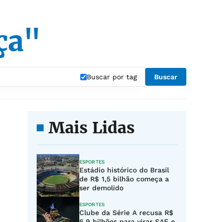
ça"
Buscar por tag
Buscar
Mais Lidas
ESPORTES
Estádio histórico do Brasil
de R$ 1,5 bilhão começa a
ser demolido
ESPORTES
Clube da Série A recusa R$
6,9 bilhões para virar SAF e