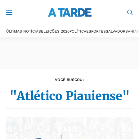
Últimas notícias
ÚLTIMAS NOTÍCIAS
ELEIÇÕES 2026
POLÍTICA
ESPORTES
SALVADOR
BAHIA
P
VOCÊ BUSCOU:
"Atlético Piauiense"