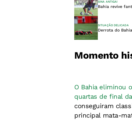
SINA ANTIGA!
Bahia revive fan
SITUAÇÃO DELICADA
Derrota do Bahia
Momento his
O Bahia eliminou o
quartas de final d
conseguiram classi
principal mata-mat