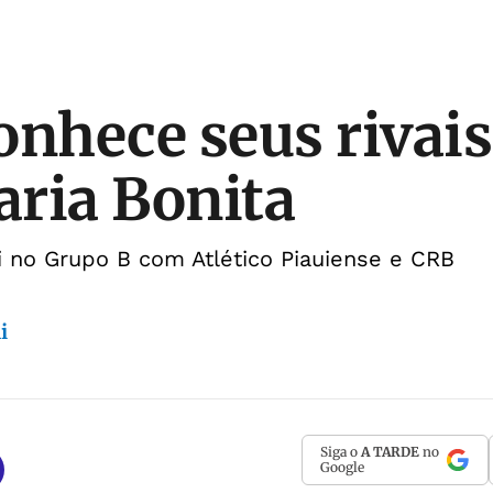
onhece seus rivais
ria Bonita
i no Grupo B com Atlético Piauiense e CRB
i
Siga o
A TARDE
no
Google