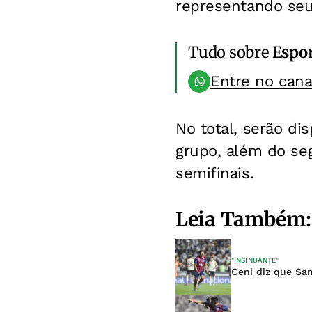
representando seu
Tudo sobre
Espo
Entre no can
No total, serão di
grupo, além do se
semifinais.
Leia Também:
"INSINUANTE"
Ceni diz que Sa