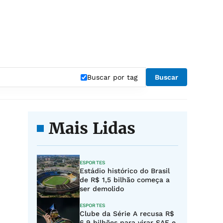
"
Buscar por tag
Buscar
Mais Lidas
ESPORTES
Estádio histórico do Brasil
de R$ 1,5 bilhão começa a
ser demolido
ESPORTES
Clube da Série A recusa R$
6,9 bilhões para virar SAF e