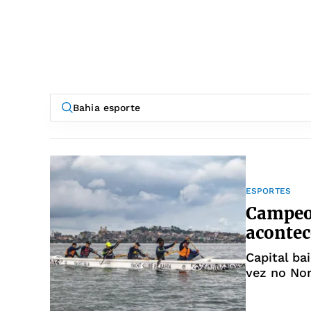
ESPORTES
Campeon
acontec
Capital bai
vez no Nor
canoagem 