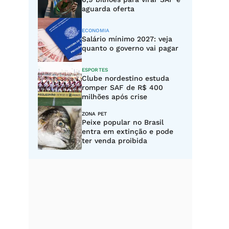
aguarda oferta
ECONOMIA
Salário mínimo 2027: veja
quanto o governo vai pagar
ESPORTES
Clube nordestino estuda
romper SAF de R$ 400
milhões após crise
ZONA PET
Peixe popular no Brasil
entra em extinção e pode
ter venda proibida