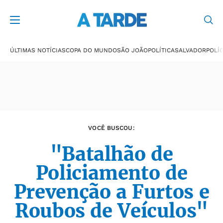
Últimas notícias
ÚLTIMAS NOTÍCIAS
COPA DO MUNDO
SÃO JOÃO
POLÍTICA
SALVADOR
POLÍC
VOCÊ BUSCOU:
"Batalhão de
Policiamento de
Prevenção a Furtos e
Roubos de Veículos"