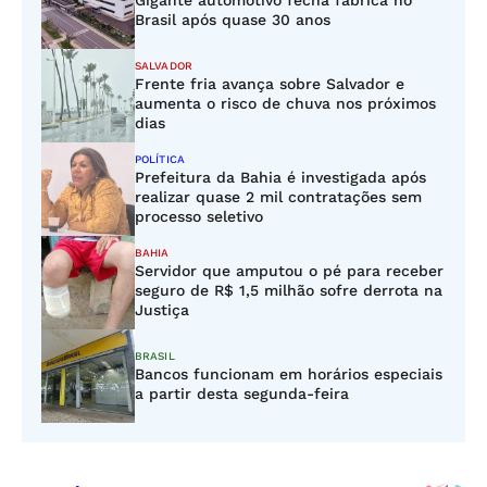
Gigante automotivo fecha fábrica no
Brasil após quase 30 anos
SALVADOR
Frente fria avança sobre Salvador e
aumenta o risco de chuva nos próximos
dias
POLÍTICA
Prefeitura da Bahia é investigada após
realizar quase 2 mil contratações sem
processo seletivo
BAHIA
Servidor que amputou o pé para receber
seguro de R$ 1,5 milhão sofre derrota na
Justiça
BRASIL
Bancos funcionam em horários especiais
a partir desta segunda-feira