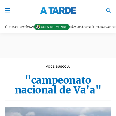
Últimas notícias
COPA DO MUNDO
ÚLTIMAS NOTÍCIAS
SÃO JOÃO
POLÍTICA
SALVADOR
VOCÊ BUSCOU:
"campeonato
nacional de Va’a"