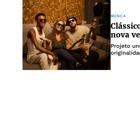
MÚSICA
Clássic
nova v
Projeto un
originalid
DJ Xarita