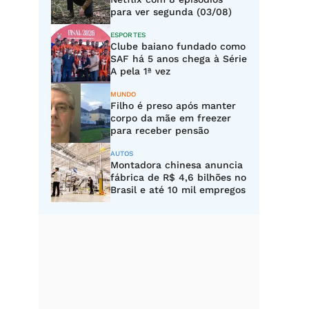
para ver segunda (03/08)
ESPORTES
Clube baiano fundado como
SAF há 5 anos chega à Série
A pela 1ª vez
MUNDO
Filho é preso após manter
corpo da mãe em freezer
para receber pensão
AUTOS
Montadora chinesa anuncia
fábrica de R$ 4,6 bilhões no
Brasil e até 10 mil empregos