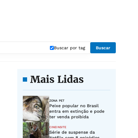
Buscar por tag
Buscar
Mais Lidas
ZONA PET
Peixe popular no Brasil
entra em extinção e pode
ter venda proibida
CINEINSITE
Série de suspense da
Netflix com 8 episódios