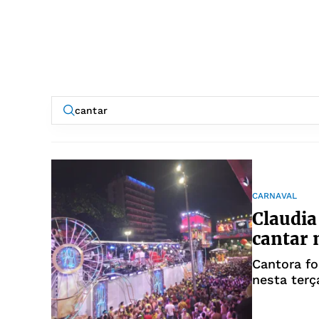
CARNAVAL
Claudia
cantar 
Cantora f
nesta terç