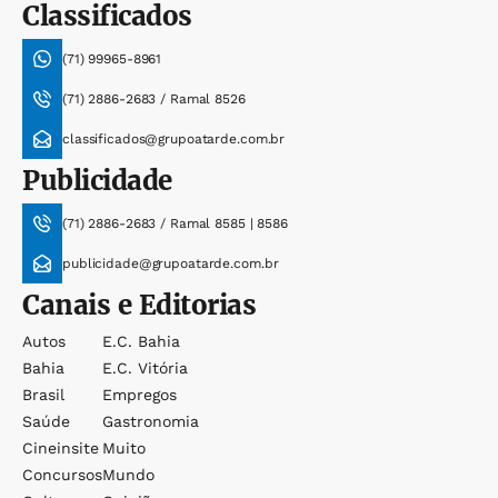
Classificados
(71) 99965-8961
(71) 2886-2683 / Ramal 8526
classificados@grupoatarde.com.br
Publicidade
(71) 2886-2683 / Ramal 8585 | 8586
publicidade@grupoatarde.com.br
Canais e Editorias
Autos
E.c. Bahia
Bahia
E.c. Vitória
Brasil
Empregos
Saúde
Gastronomia
Cineinsite
Muito
Concursos
Mundo