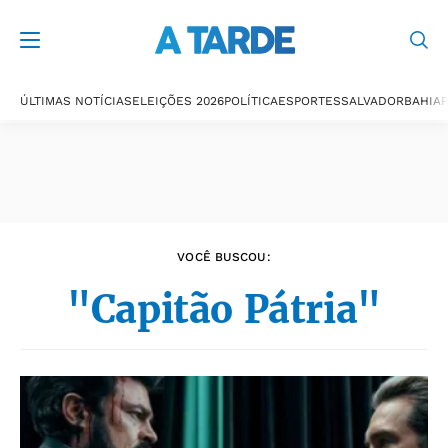
Últimas notícias
ÚLTIMAS NOTÍCIAS
ELEIÇÕES 2026
POLÍTICA
ESPORTES
SALVADOR
BAHIA
P
VOCÊ BUSCOU:
"Capitão Pátria"