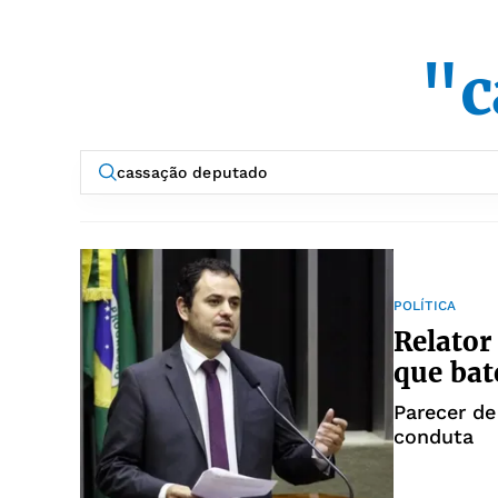
"c
POLÍTICA
Relator
que ba
Parecer de
conduta