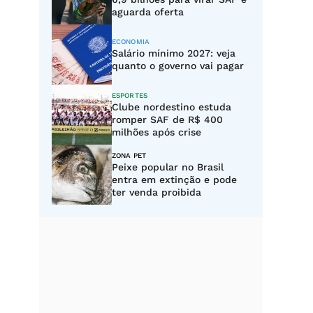
aguarda oferta
ECONOMIA
Salário mínimo 2027: veja
quanto o governo vai pagar
ESPORTES
Clube nordestino estuda
romper SAF de R$ 400
milhões após crise
ZONA PET
Peixe popular no Brasil
entra em extinção e pode
ter venda proibida