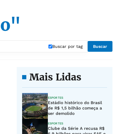
do"
Buscar por tag
Buscar
Mais Lidas
ESPORTES
Estádio histórico do Brasil
de R$ 1,5 bilhão começa a
ser demolido
ESPORTES
Clube da Série A recusa R$
6,9 bilhões para virar SAF e