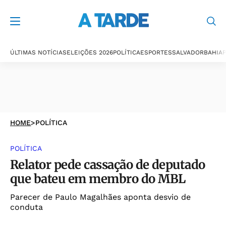
ÚLTIMAS NOTÍCIAS
ELEIÇÕES 2026
POLÍTICA
ESPORTES
SALVADOR
BAHIA
P
HOME
>
POLÍTICA
POLÍTICA
Relator pede cassação de deputado
que bateu em membro do MBL
Parecer de Paulo Magalhães aponta desvio de
conduta