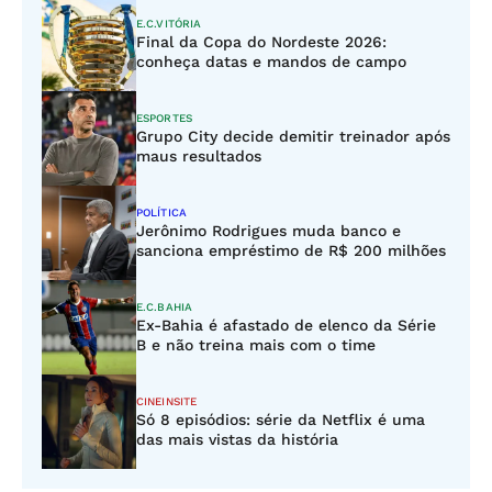
E.C.VITÓRIA
Final da Copa do Nordeste 2026:
conheça datas e mandos de campo
ESPORTES
Grupo City decide demitir treinador após
maus resultados
POLÍTICA
Jerônimo Rodrigues muda banco e
sanciona empréstimo de R$ 200 milhões
E.C.BAHIA
Ex-Bahia é afastado de elenco da Série
B e não treina mais com o time
CINEINSITE
Só 8 episódios: série da Netflix é uma
das mais vistas da história