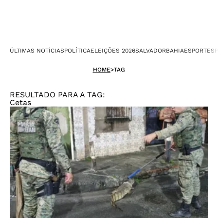
ÚLTIMAS NOTÍCIAS
POLÍTICA
ELEIÇÕES 2026
SALVADOR
BAHIA
ESPORTES
P
HOME
>
TAG
RESULTADO PARA A TAG:
Cetas