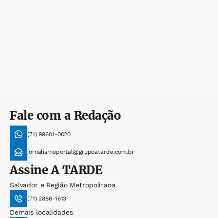
Fale com a Redação
(71) 99601-0020
jornalismoportal@grupoatarde.com.br
Assine
A TARDE
Salvador e Região Metropolitana
(71) 2886-1613
Demais localidades