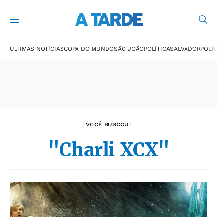
Últimas notícias
ÚLTIMAS NOTÍCIAS
COPA DO MUNDO
SÃO JOÃO
POLÍTICA
SALVADOR
POLÍC
VOCÊ BUSCOU:
"Charli XCX"