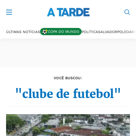
Últimas notícias
COPA DO MUNDO
ÚLTIMAS NOTÍCIAS
POLÍTICA
SALVADOR
POLÍCIA
BA
VOCÊ BUSCOU:
"clube de futebol"