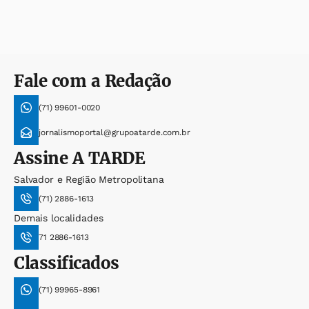
Fale com a Redação
(71) 99601-0020
jornalismoportal@grupoatarde.com.br
Assine
A TARDE
Salvador e Região Metropolitana
(71) 2886-1613
Demais localidades
71 2886-1613
Classificados
(71) 99965-8961