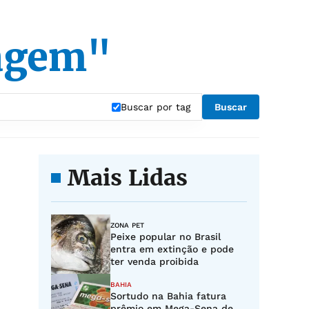
oagem"
Buscar por tag
Buscar
Mais Lidas
ZONA PET
Peixe popular no Brasil
entra em extinção e pode
ter venda proibida
BAHIA
Sortudo na Bahia fatura
prêmio em Mega-Sena de