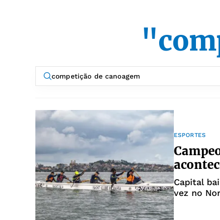
"comp
ESPORTES
Campeon
acontec
Capital bai
vez no Nor
canoagem 