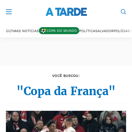
Últimas notícias
COPA DO MUNDO
ÚLTIMAS NOTÍCIAS
POLÍTICA
SALVADOR
POLÍCIA
BA
VOCÊ BUSCOU:
"Copa da França"