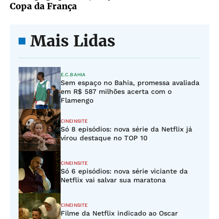
Copa da França
Mais Lidas
E.C.BAHIA
Sem espaço no Bahia, promessa avaliada
em R$ 587 milhões acerta com o
Flamengo
CINEINSITE
Só 8 episódios: nova série da Netflix já
virou destaque no TOP 10
CINEINSITE
Só 6 episódios: nova série viciante da
Netflix vai salvar sua maratona
CINEINSITE
Filme da Netflix indicado ao Oscar