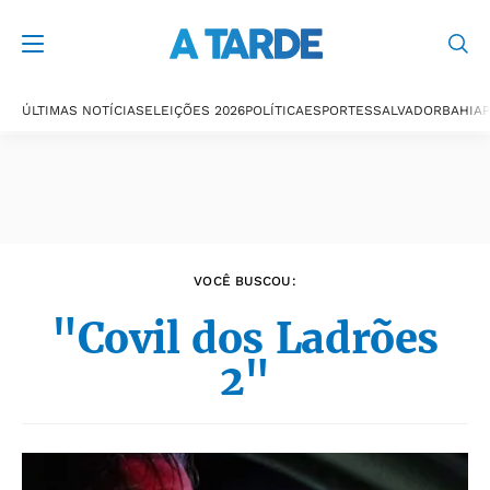
Últimas notícias
ÚLTIMAS NOTÍCIAS
ELEIÇÕES 2026
POLÍTICA
ESPORTES
SALVADOR
BAHIA
P
VOCÊ BUSCOU:
"Covil dos Ladrões
2"