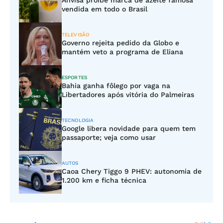
Anvisa proíbe marca de azeite famosa
vendida em todo o Brasil
TELEVISÃO
Governo rejeita pedido da Globo e
mantém veto a programa de Eliana
ESPORTES
Bahia ganha fôlego por vaga na
Libertadores após vitória do Palmeiras
TECNOLOGIA
Google libera novidade para quem tem
passaporte; veja como usar
AUTOS
Caoa Chery Tiggo 9 PHEV: autonomia de
1.200 km e ficha técnica