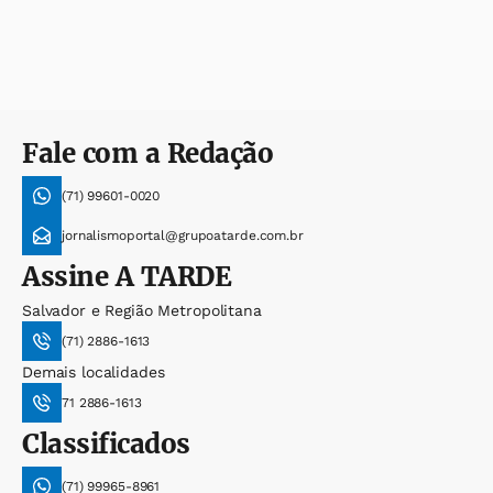
Fale com a Redação
(71) 99601-0020
jornalismoportal@grupoatarde.com.br
Assine
A TARDE
Salvador e Região Metropolitana
(71) 2886-1613
Demais localidades
71 2886-1613
Classificados
(71) 99965-8961