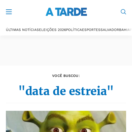
Últimas notícias
ÚLTIMAS NOTÍCIAS
ELEIÇÕES 2026
POLÍTICA
ESPORTES
SALVADOR
BAHIA
P
VOCÊ BUSCOU:
"data de estreia"