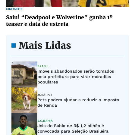
CINEINSITE
Saiu! “Deadpool e Wolverine” ganha 1º
teaser e data de estreia
Mais Lidas
BRASIL
Imóveis abandonados serão tomados
pela prefeitura para virar moradias
populares
ZONA PET
Pets podem ajudar a reduzir o Imposto
de Renda
E.C.BAHIA
Joia do Bahia de R$ 1,2 bilhão é
convocada para Seleção Brasileira