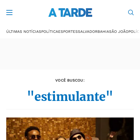
Últimas notícias
ÚLTIMAS NOTÍCIAS
POLÍTICA
ESPORTES
SALVADOR
BAHIA
SÃO JOÃO
POLÍC
VOCÊ BUSCOU:
"estimulante"