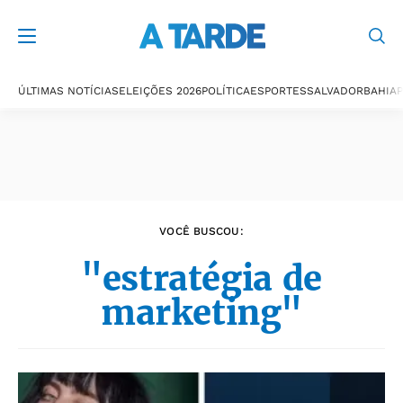
Últimas notícias
ÚLTIMAS NOTÍCIAS
ELEIÇÕES 2026
POLÍTICA
ESPORTES
SALVADOR
BAHIA
P
VOCÊ BUSCOU:
"estratégia de
marketing"