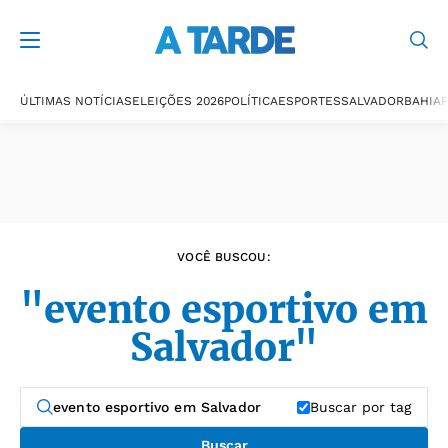
Últimas notícias
ÚLTIMAS NOTÍCIAS
ELEIÇÕES 2026
POLÍTICA
ESPORTES
SALVADOR
BAHIA
P
VOCÊ BUSCOU:
"evento esportivo em
Salvador"
Buscar por tag
Buscar