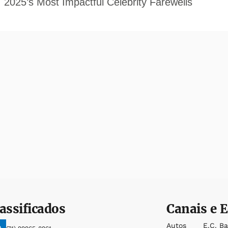
assificados
Canais e E
Autos
E.c. B