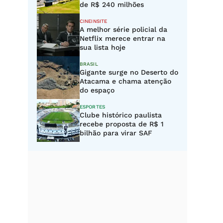
de R$ 240 milhões
CINEINSITE
A melhor série policial da
Netflix merece entrar na
sua lista hoje
BRASIL
Gigante surge no Deserto do
Atacama e chama atenção
do espaço
ESPORTES
Clube histórico paulista
recebe proposta de R$ 1
bilhão para virar SAF