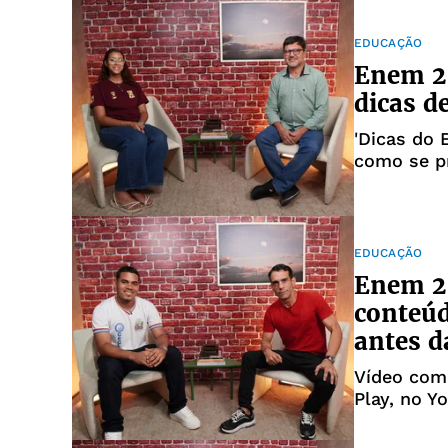
EDUCAÇÃO
Enem 20
dicas d
'Dicas do 
como se pr
EDUCAÇÃO
Enem 20
conteúd
antes d
Vídeo comp
Play, no Y