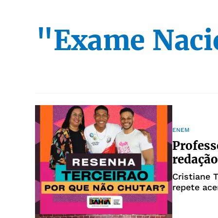
"Exame Naci
ENEM
Profess
redaçã
Cristiane 
repete ac