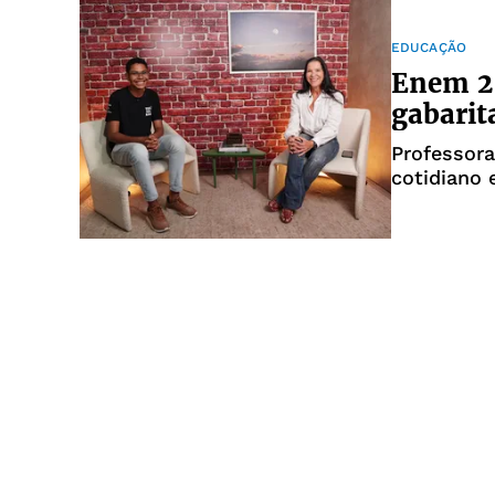
EDUCAÇÃO
Enem 20
gabarit
Professora
cotidiano 