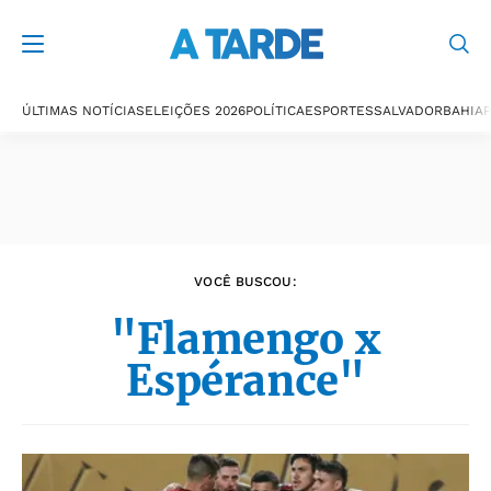
Últimas notícias
ÚLTIMAS NOTÍCIAS
ELEIÇÕES 2026
POLÍTICA
ESPORTES
SALVADOR
BAHIA
P
VOCÊ BUSCOU:
"Flamengo x
Espérance"