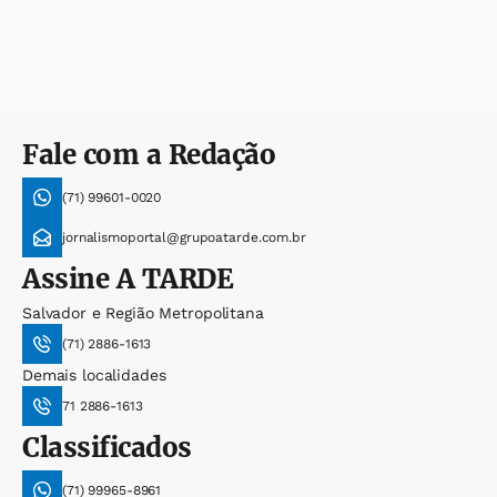
Fale com a Redação
(71) 99601-0020
jornalismoportal@grupoatarde.com.br
Assine
A TARDE
Salvador e Região Metropolitana
(71) 2886-1613
Demais localidades
71 2886-1613
Classificados
(71) 99965-8961