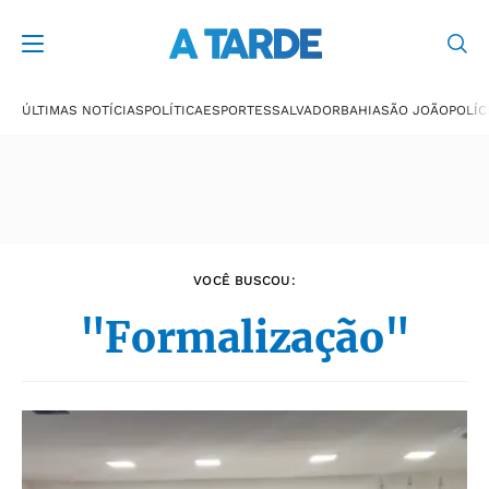
Últimas notícias
ÚLTIMAS NOTÍCIAS
POLÍTICA
ESPORTES
SALVADOR
BAHIA
SÃO JOÃO
POLÍC
VOCÊ BUSCOU:
"Formalização"