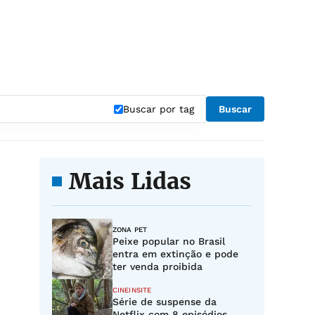
Buscar por tag
Buscar
Mais Lidas
ZONA PET
Peixe popular no Brasil
entra em extinção e pode
ter venda proibida
CINEINSITE
Série de suspense da
Netflix com 8 episódios