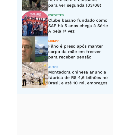
para ver segunda (03/08)
ESPORTES
Clube baiano fundado como
SAF há 5 anos chega à Série
A pela 1ª vez
MUNDO
Filho é preso após manter
corpo da mãe em freezer
para receber pensão
AUTOS
Montadora chinesa anuncia
fábrica de R$ 4,6 bilhões no
Brasil e até 10 mil empregos