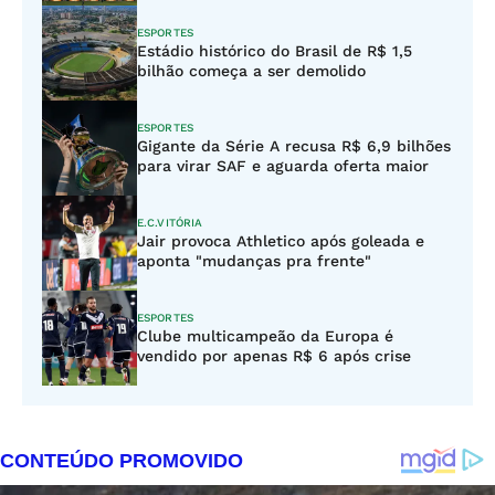
ESPORTES
Estádio histórico do Brasil de R$ 1,5
bilhão começa a ser demolido
ESPORTES
Gigante da Série A recusa R$ 6,9 bilhões
para virar SAF e aguarda oferta maior
E.C.VITÓRIA
Jair provoca Athletico após goleada e
aponta "mudanças pra frente"
ESPORTES
Clube multicampeão da Europa é
vendido por apenas R$ 6 após crise