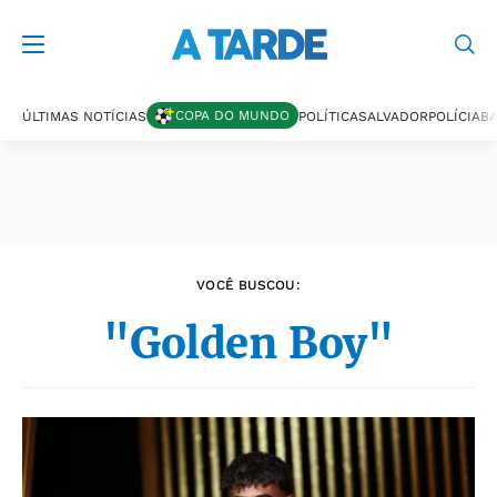
Últimas notícias
COPA DO MUNDO
ÚLTIMAS NOTÍCIAS
POLÍTICA
SALVADOR
POLÍCIA
BA
VOCÊ BUSCOU:
"Golden Boy"