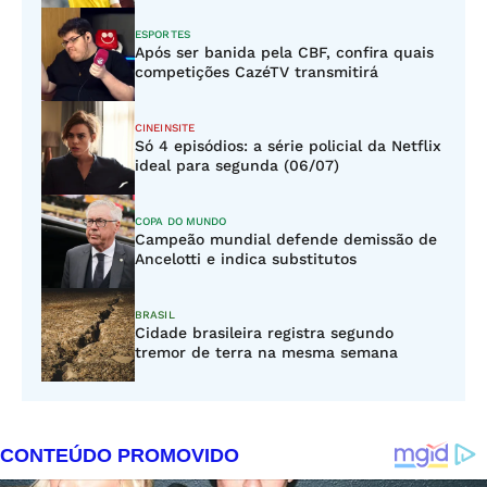
ESPORTES
Após ser banida pela CBF, confira quais
competições CazéTV transmitirá
CINEINSITE
Só 4 episódios: a série policial da Netflix
ideal para segunda (06/07)
COPA DO MUNDO
Campeão mundial defende demissão de
Ancelotti e indica substitutos
BRASIL
Cidade brasileira registra segundo
tremor de terra na mesma semana