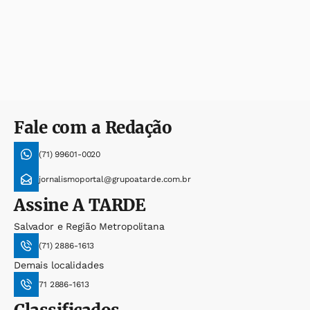
Fale com a Redação
(71) 99601-0020
jornalismoportal@grupoatarde.com.br
Assine
A TARDE
Salvador e Região Metropolitana
(71) 2886-1613
Demais localidades
71 2886-1613