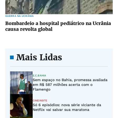
GUERRA NA UCRÂNIA
Bombardeio a hospital pediátrico na Ucrânia
causa revolta global
Mais Lidas
E.C.BAHIA
Sem espaço no Bahia, promessa avaliada
em R$ 587 milhões acerta com o
Flamengo
CINEINSITE
Só 6 episódios: nova série viciante da
Netflix vai salvar sua maratona