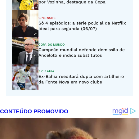
por Vozinha, destaque da Copa
CINEINSITE
Só 4 episódios: a série policial da Netflix
ideal para segunda (06/07)
COPA DO MUNDO
Campeão mundial defende demissão de
Ancelotti e indica substitutos
E.C.BAHIA
Ex-Bahia reeditará dupla com artilheiro
da Fonte Nova em novo clube