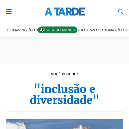
Últimas notícias
COPA DO MUNDO
ÚLTIMAS NOTÍCIAS
POLÍTICA
SALVADOR
POLÍCIA
BA
VOCÊ BUSCOU:
"inclusão e
diversidade"