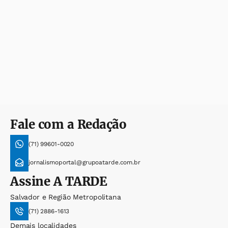
Fale com a Redação
(71) 99601-0020
jornalismoportal@grupoatarde.com.br
Assine
A TARDE
Salvador e Região Metropolitana
(71) 2886-1613
Demais localidades