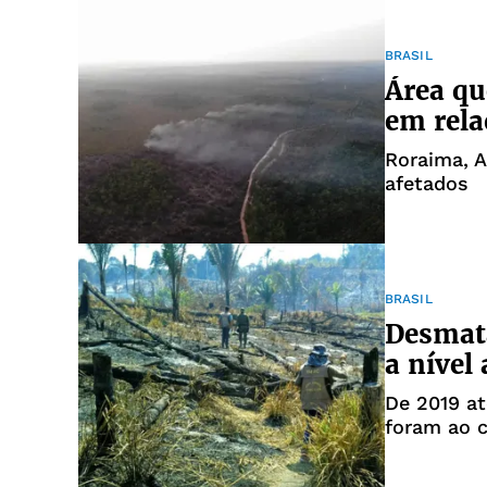
BRASIL
Área qu
em rela
Roraima, 
afetados
BRASIL
Desmat
a nível
De 2019 at
foram ao 