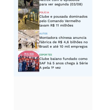
para ver segunda (03/08)
POLÍCIA
Clube e pousada dominados
pelo Comando Vermelho
lavam R$ 11 milhões
AUTOS
Montadora chinesa anuncia
fábrica de R$ 4,6 bilhões no
Brasil e até 10 mil empregos
ESPORTES
Clube baiano fundado como
SAF há 5 anos chega à Série
A pela 1ª vez