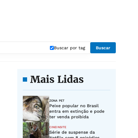
Buscar por tag
Buscar
Mais Lidas
ZONA PET
Peixe popular no Brasil
entra em extinção e pode
ter venda proibida
CINEINSITE
Série de suspense da
Netflix com 8 episódios