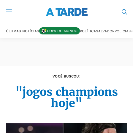
Últimas notícias
COPA DO MUNDO
ÚLTIMAS NOTÍCIAS
POLÍTICA
SALVADOR
POLÍCIA
BA
VOCÊ BUSCOU:
"jogos champions
hoje"