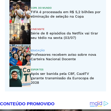
COPA DO MUNDO
FIFA é processada em R$ 5,2 bilhões por
eliminação de seleção na Copa
CINEINSITE
Série de 8 episódios da Netflix vai tirar
seu tédio na sexta (03/07)
EDUCAÇÃO
Professores recebem aviso sobre nova
Carteira Nacional Docente
ESPORTES
Após ser banida pela CBF, CazéTV
garante transmissão da Eurocopa de
2028