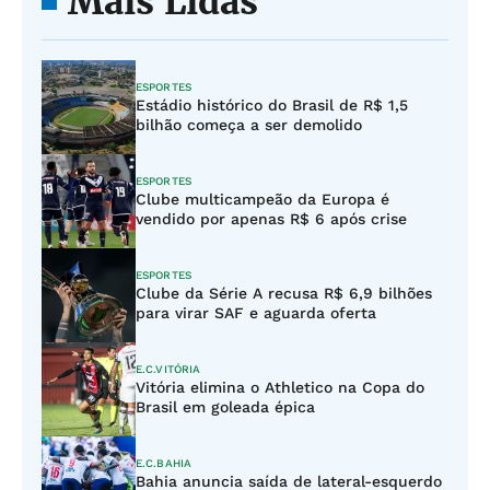
Mais Lidas
ESPORTES
Estádio histórico do Brasil de R$ 1,5
bilhão começa a ser demolido
ESPORTES
Clube multicampeão da Europa é
vendido por apenas R$ 6 após crise
ESPORTES
Clube da Série A recusa R$ 6,9 bilhões
para virar SAF e aguarda oferta
E.C.VITÓRIA
Vitória elimina o Athletico na Copa do
Brasil em goleada épica
E.C.BAHIA
Bahia anuncia saída de lateral-esquerdo