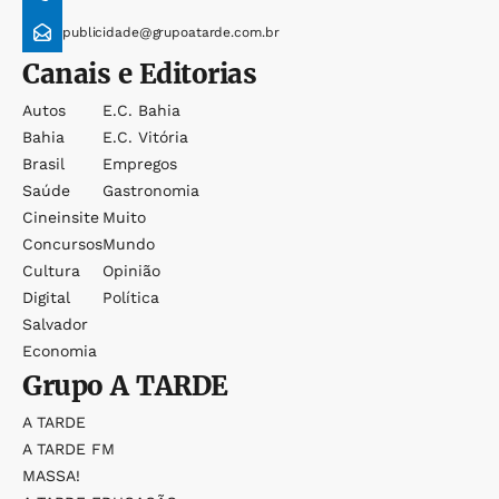
publicidade@grupoatarde.com.br
Canais e Editorias
Autos
E.c. Bahia
Bahia
E.c. Vitória
Brasil
Empregos
Saúde
Gastronomia
Cineinsite
Muito
Concursos
Mundo
Cultura
Opinião
Digital
Política
Salvador
Economia
Grupo
A TARDE
A TARDE
A TARDE FM
MASSA!