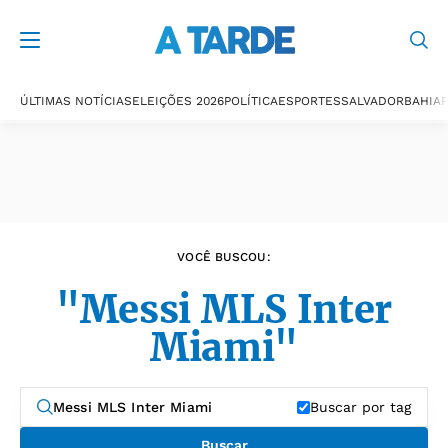
Últimas notícias
ÚLTIMAS NOTÍCIAS
ELEIÇÕES 2026
POLÍTICA
ESPORTES
SALVADOR
BAHIA
P
VOCÊ BUSCOU:
"Messi MLS Inter
Miami"
Buscar por tag
Buscar