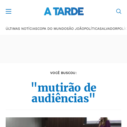
Últimas notícias
ÚLTIMAS NOTÍCIAS
COPA DO MUNDO
SÃO JOÃO
POLÍTICA
SALVADOR
POLÍC
VOCÊ BUSCOU:
"mutirão de
audiências"