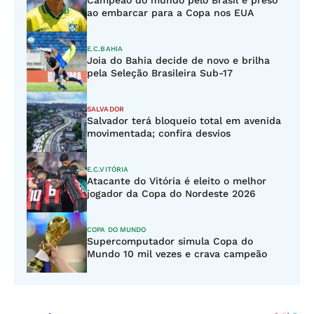
Campeão do mundo pelo Brasil é preso
ao embarcar para a Copa nos EUA
E.C.BAHIA
Joia do Bahia decide de novo e brilha
pela Seleção Brasileira Sub-17
SALVADOR
Salvador terá bloqueio total em avenida
movimentada; confira desvios
E.C.VITÓRIA
Atacante do Vitória é eleito o melhor
jogador da Copa do Nordeste 2026
COPA DO MUNDO
Supercomputador simula Copa do
Mundo 10 mil vezes e crava campeão