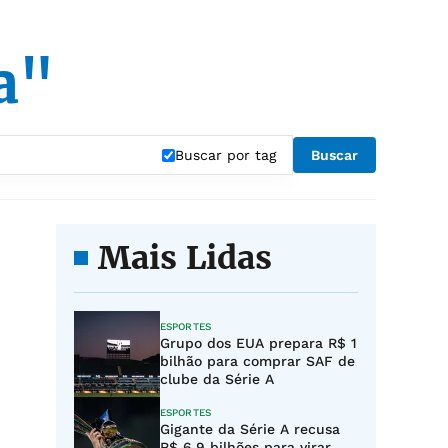
a"
Buscar por tag
Buscar
Mais Lidas
ESPORTES
Grupo dos EUA prepara R$ 1
bilhão para comprar SAF de
clube da Série A
ESPORTES
Gigante da Série A recusa
R$ 6,9 bilhões para virar