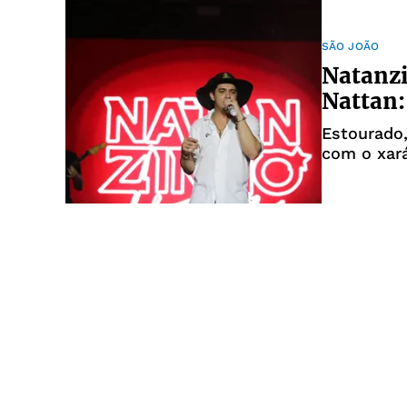
SÃO JOÃO
Natanz
Nattan:
Estourado,
com o xar