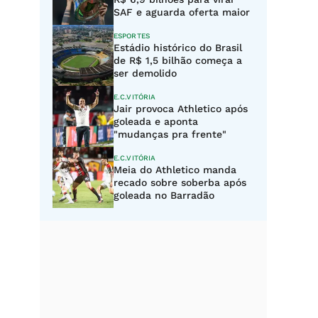
SAF e aguarda oferta maior
ESPORTES
Estádio histórico do Brasil
de R$ 1,5 bilhão começa a
ser demolido
E.C.VITÓRIA
Jair provoca Athletico após
goleada e aponta
"mudanças pra frente"
E.C.VITÓRIA
Meia do Athletico manda
recado sobre soberba após
goleada no Barradão