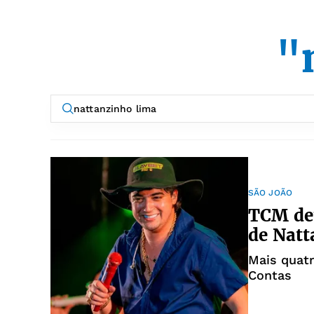
"
SÃO JOÃO
TCM de
de Natt
Mais quatr
Contas