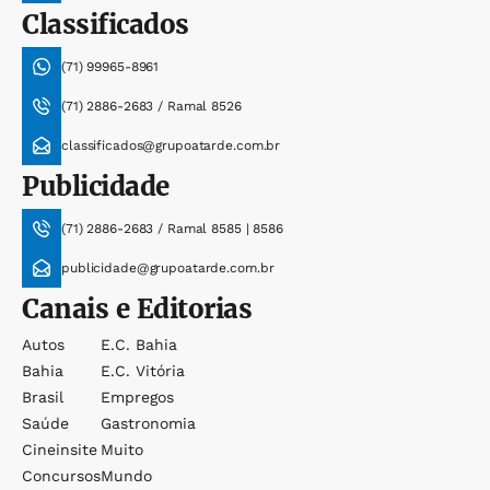
Classificados
(71) 99965-8961
(71) 2886-2683 / Ramal 8526
classificados@grupoatarde.com.br
Publicidade
(71) 2886-2683 / Ramal 8585 | 8586
publicidade@grupoatarde.com.br
Canais e Editorias
Autos
E.c. Bahia
Bahia
E.c. Vitória
Brasil
Empregos
Saúde
Gastronomia
Cineinsite
Muito
Concursos
Mundo