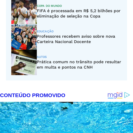
COPA DO MUNDO
FIFA é processada em R$ 5,2 bilhões por
eliminação de seleção na Copa
EDUCAÇÃO
Professores recebem aviso sobre nova
Carteira Nacional Docente
AUTOS
Prática comum no trânsito pode resultar
em multa e pontos na CNH