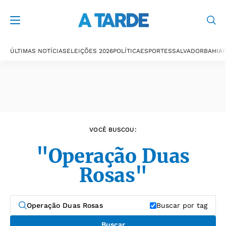
Últimas notícias
ÚLTIMAS NOTÍCIAS
ELEIÇÕES 2026
POLÍTICA
ESPORTES
SALVADOR
BAHIA
P
VOCÊ BUSCOU:
"Operação Duas
Rosas"
Buscar por tag
Buscar