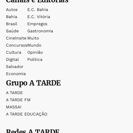
Autos
E.c. Bahia
Bahia
E.c. Vitória
Brasil
Empregos
Saúde
Gastronomia
Cineinsite
Muito
Concursos
Mundo
Cultura
Opinião
Digital
Política
Salvador
Economia
Grupo
A TARDE
A TARDE
A TARDE FM
MASSA!
A TARDE EDUCAÇÃO
Redes
A TARDE