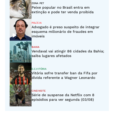
ZONA PET
Peixe popular no Brasil entra em
extinção e pode ter venda proibida
POLÍCIA
Advogado é preso suspeito de integrar
esquema milionário de fraudes em
imóveis
BAHIA
Vendaval vai atingir 86 cidades da Bahia;
saiba lugares afetados
E.C.VITÓRIA
Vitória sofre transfer ban da Fifa por
dívida referente a Wagner Leonardo
CINEINSITE
Série de suspense da Netflix com 8
episódios para ver segunda (03/08)