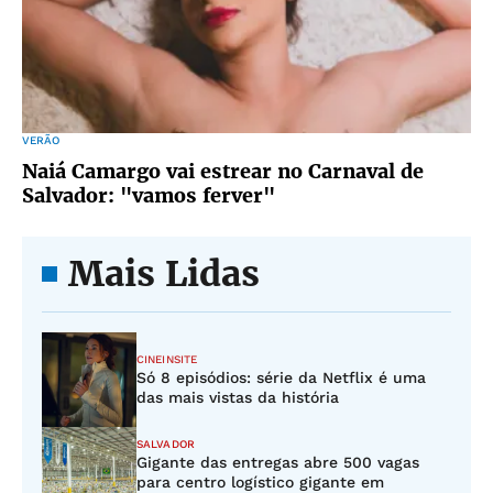
VERÃO
Naiá Camargo vai estrear no Carnaval de
Salvador: "vamos ferver"
Mais Lidas
CINEINSITE
Só 8 episódios: série da Netflix é uma
das mais vistas da história
SALVADOR
Gigante das entregas abre 500 vagas
para centro logístico gigante em