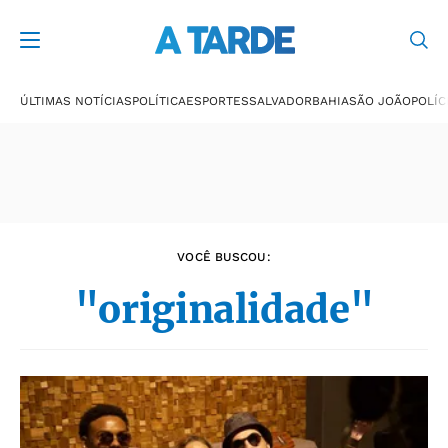
Últimas notícias
ÚLTIMAS NOTÍCIAS
POLÍTICA
ESPORTES
SALVADOR
BAHIA
SÃO JOÃO
POLÍC
VOCÊ BUSCOU:
"originalidade"