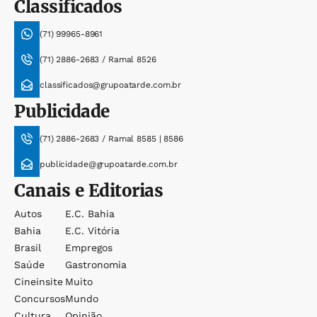
Classificados
(71) 99965-8961
(71) 2886-2683 / Ramal 8526
classificados@grupoatarde.com.br
Publicidade
(71) 2886-2683 / Ramal 8585 | 8586
publicidade@grupoatarde.com.br
Canais e Editorias
Autos
E.c. Bahia
Bahia
E.c. Vitória
Brasil
Empregos
Saúde
Gastronomia
Cineinsite
Muito
Concursos
Mundo
Cultura
Opinião